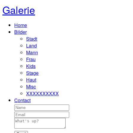
Galerie
Home
Bilder
Stadt
Land
Mann
Frau
Kids
Stage
Haut
Misc
XXXXXXXXXX
Contact